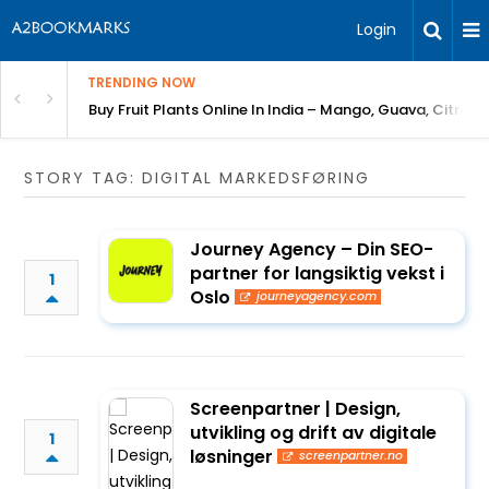
Login
TRENDING NOW
Bring Gardening to Every City
Buy Fruit Plants Online In India – Mango, Guava, Citrus 
STORY TAG: DIGITAL MARKEDSFØRING
Journey Agency – Din SEO-
partner for langsiktig vekst i
1
Oslo
journeyagency.com
Screenpartner | Design,
utvikling og drift av digitale
1
løsninger
screenpartner.no