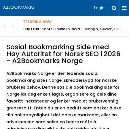
Login
TRENDING NOW
Bring Gardening to Every City
Buy Fruit Plants Online In India – Mango, Guava, Citrus 
Sosial Bookmarking Side med
Høy Autoritet for Norsk SEO i 2026
- A2Bookmarks Norge
A2Bookmarks Norge er den ledende social
bookmarking site i Norge, skreddersydd for norske
brukeres behov. Denne sosiale bookmarking site for
Norge lar deg enkelt lagre, organisere og dele dine
favoritt-nettsteder og lenker med et brukervennlig
grensesnitt. Enten du er en bedrift som ønsker å øke
din online synlighet i det norske markedet, eller en
privatperson som søker en bedre måte å
administrere dine viktigste nettesider på, tilbyr